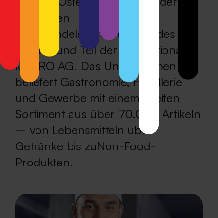
METRO Österreich ist eines der
führenden
Großhandelsunternehmen des
Landes und Teil der internationalen
METRO AG. Das Unternehmen
beliefert Gastronomie, Hotellerie
und Gewerbe mit einem breiten
Sortiment aus über 70.000 Artikeln
– von Lebensmitteln über
Getränke bis zuNon-Food-
Produkten.