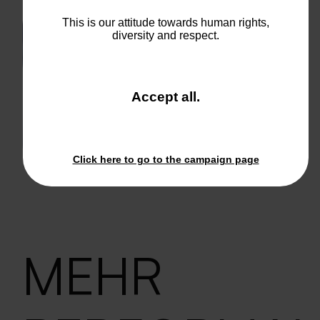
This is our attitude towards human rights,
diversity and respect.
and
Accept all
.
close
the
window.
Click here to go to the campaign page
MEHR