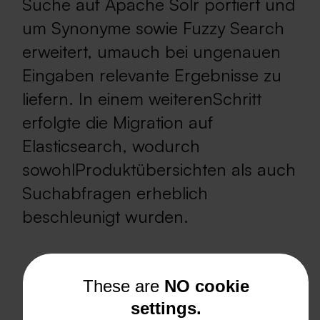
Suche auf Apache Solr portiert und
um Synonyme sowie Fuzzy Search
erweitert, umauch bei ungenauen
Eingaben relevante Ergebnisse zu
liefern. In einem weiterenSchritt
erfolgte die Migration auf
Elasticsearch, wodurch
sowohlProduktübersichten als auch
Suchabfragen erheblich
beschleunigt wurden.
These are
NO cookie
settings.