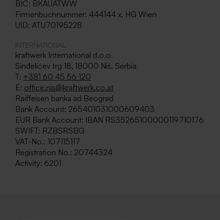
BIC: BKAUATWW
Firmenbuchnummer: 444144 x, HG Wien
UID: ATU70195228
hr@kraftwerk.co.at
INTERNATIONAL
kraftwerk International d.o.o.
Sinđelićev trg 18, 18000 Niš, Serbia
T:
+381 60 45 56 120
E:
office.nis@kraftwerk.co.at
Raiffeisen banka ad Beograd
Bank Account: 265401031000609403
EUR Bank Account: IBAN RS35265100000119710176
SWIFT: RZBSRSBG
VAT-No.: 107115117
Registration No.: 20744324
Activity: 6201
hr@kraftwerk.co.at