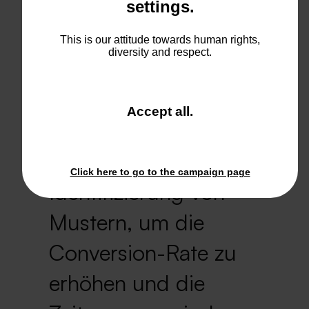
Optimierung des
settings.
Übergangs von der
This is our attitude towards human rights,
diversity and respect.
Lead-Generierung zur
Angebotserstellung.
and
Accept all
.
Analyse von Daten aus
close
the
CRM und CPQ zur
window.
Click here to go to the campaign page
Identifizierung von
Mustern, um die
Conversion-Rate zu
erhöhen und die