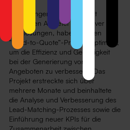
Für Palfinger, einem weltweit
führenden Anbieter innovativer
Kranlösungen, haben wir den
“Lead-to-Quote”-Prozess optimiert,
um die Effizienz und Genauigkeit
bei der Generierung von
Angeboten zu verbessern. Das
Projekt erstreckte sich über
mehrere Monate und beinhaltete
die Analyse und Verbesserung des
Lead-Matching-Prozesses sowie die
Einführung neuer KPIs für die
Zusammenarbeit zwischen