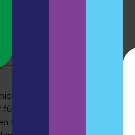
ng
icht irgendein Arbeitgeber. MET
 für alle, die etwas gestalten un
en wollen. Das spiegelt sich auch