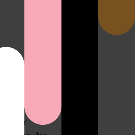
RO ist der
d
 in der