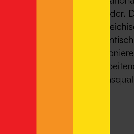
internation
M“ wider. D
österreich
authentisc
positionier
Mitarbeiten
Lebensquali