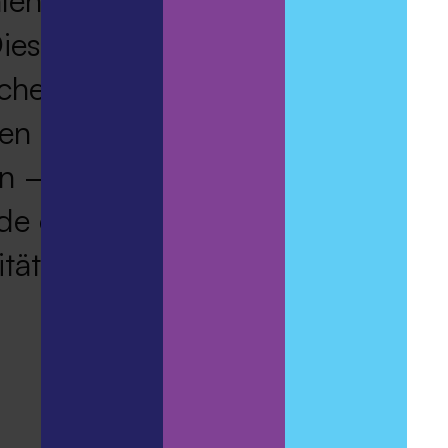
alen Employer Branding Strategie
iese Strategie galt es für den
ischen Markt zu adaptieren und 
hen und vertrauenswürdigen Arbe
en –mit sinnvollen Jobs, in dene
de einen entscheidenden Beitrag
tät im Land leisten.