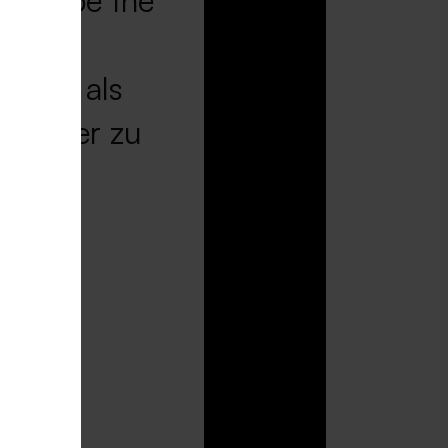
 „Shape the
METRO als
itgeber zu
n
 zur