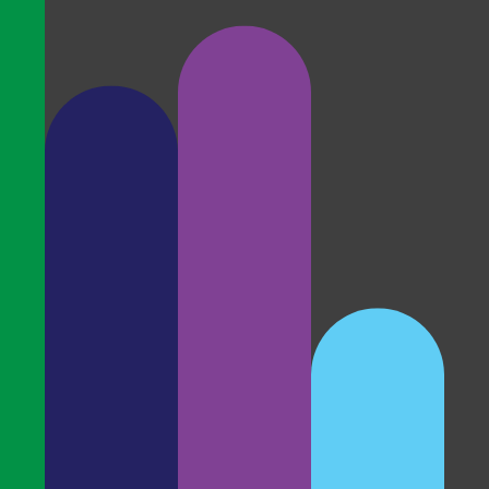
Shape the M
METRO